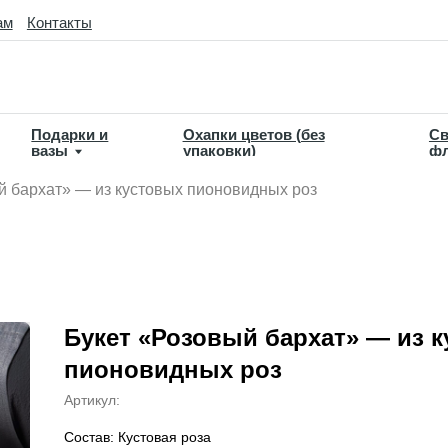
такты
дарки и
Охапки цветов (без
Свадебная
зы
упаковки)
флористика
й бархат» — из кустовых пионовидных роз
Букет «Розовый бархат» — из 
пионовидных роз
Артикул:
Состав: Кустовая роза