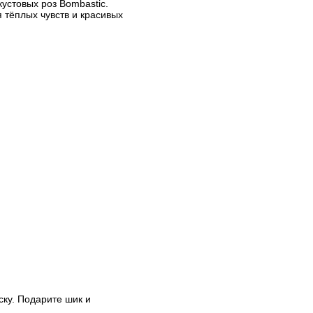
устовых роз Bombastic.
тёплых чувств и красивых
ску. Подарите шик и