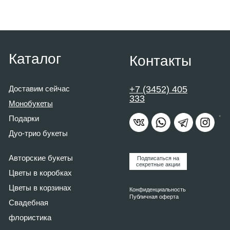
333
Монобукеты
*
Подарки
Дуо-трио букеты
Авторские букеты
Подписаться на
секретные акции
Цветы в коробк
ах
Ц
веты в корзинах
Конфиденциальность
Публичная оферта
Свадебная
флористика
*Meta - признана экстремистской организацией
и запрещена на территории РФ