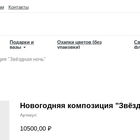
такты
дарки и
Охапки цветов (без
Свадебная
зы
упаковки)
флористика
ия "Звёздная ночь"
Новогодняя композиция "Звёзд
Артикул:
10500,00
₽