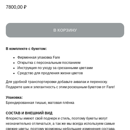
7800,00
₽
В КОРЗИНУ
В комплекте с букетом:
Фирменная упаковка Fare
УСИЛИТЬ ВПЕЧАТЛЕНИЕ
Открытка с персональным посланием
Инструкция по уходу за срезанными цветами
Средство для продления жизни цветов
Для удобной транспортировки добавьте аквапак и переноску.
Подарите шик и элегантность с этим роскошным букетом от Fare!
Упаковка:
Брендированная тишью, матовая плёнка
CОСТАВ И ВНЕШНИЙ ВИД
Флористы имеют свой подчерк и стиль, поэтому букеты могут
незначительно отличаться, а так же мы всегда используем самые
свежие цветы, поэтому возможны небольшие изменения состава.