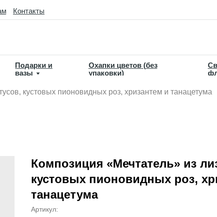
такты
дарки и
Охапки цветов (без
Свадебная
зы
упаковки)
флористика
тусов, кустовых пионовидных роз, хризантем и танацетума
Композиция «Мечтатель» из ли
кустовых пионовидных роз, хр
танацетума
Артикул: