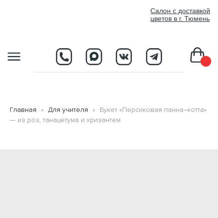
//
Салон с доставкой
цветов в г. Тюмень
D
Главная
Для учителя
Букет «Персиковая панна–котта»
— из роз, танацетума и хризантем