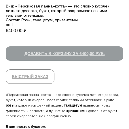
Вид: «Персиковая панна–котта» — это словно кусочек
летнего десерта, букет, который очаровывает своими
теплыми оттенками.
Состав: Розы, танацетум, хризантемы
null
6400,00
₽
ДОБАВИТЬ В КОРЗИНУ ЗА 6400,00 РУБ.
БЫСТРЫЙ ЗАКАЗ
УСИЛИТЬ ВПЕЧАТЛЕНИЕ
«Персиковая панна–котта» — это словно кусочек летнего десерта,
букет, который очаровывает своими теплыми оттенками. Яркие
розы
задают насыщенный акцент,
танацетум
привносит нотку
душевности и легкости, а пушистые
хризантемы
дополняют букет
своей очаровательной воздушностью.
В комплекте с букетом: