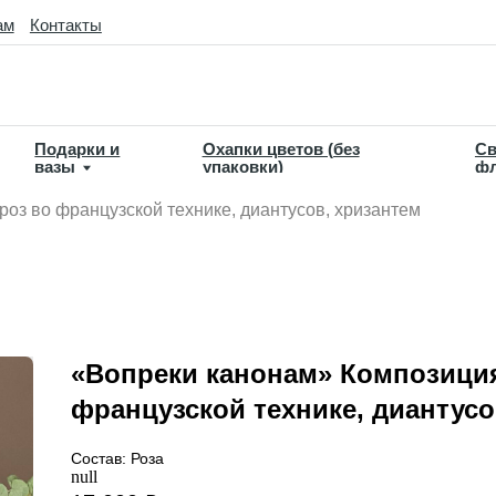
такты
дарки и
Охапки цветов (без
Свадебная
зы
упаковки)
флористика
оз во французской технике, диантусов, хризантем
«Вопреки канонам» Композиция
французской технике, диантусо
Состав: Роза
null