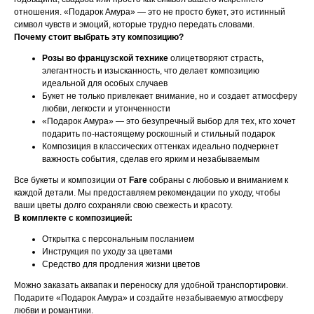
отношения. «Подарок Амура» — это не просто букет, это истинный
символ чувств и эмоций, которые трудно передать словами.
Почему стоит выбрать эту композицию?
Розы во французской технике
олицетворяют страсть,
элегантность и изысканность, что делает композицию
идеальной для особых случаев
Букет не только привлекает внимание, но и создает атмосферу
любви, легкости и утонченности
«Подарок Амура» — это безупречный выбор для тех, кто хочет
подарить по-настоящему роскошный и стильный подарок
УСИЛИТЬ ВПЕЧАТЛЕНИЕ
Композиция в классических оттенках идеально подчеркнет
важность события, сделав его ярким и незабываемым
Все букеты и композиции от
Fare
собраны с любовью и вниманием к
каждой детали. Мы предоставляем рекомендации по уходу, чтобы
ваши цветы долго сохраняли свою свежесть и красоту.
В комплекте с композицией:
Открытка с персональным посланием
Инструкция по уходу за цветами
Средство для продления жизни цветов
Можно заказать аквапак и переноску для удобной транспортировки.
Подарите «Подарок Амура» и создайте незабываемую атмосферу
любви и романтики.