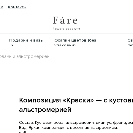
такты
дарки и вазы
Охапки цветов (без
Свадебная
упаковки)
флористика
розами и альстромерией
Композиция «Краски» — с кусто
альстромерией
Состав: Кустовая роза, альстромерия, диантус, французс
Вид: Яркая композиция с весенним настроением.
null