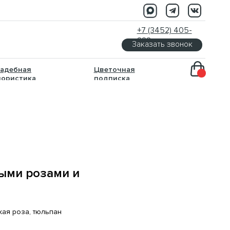
+7 (3452) 405-
333
Заказать звонок
Цветочная
подписка
выми розами и
кая роза, тюльпан