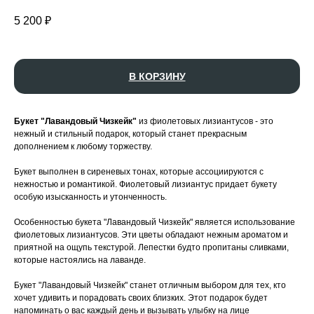
5 200
₽
В КОРЗИНУ
Букет "Лавандовый Чизкейк"
из фиолетовых лизиантусов - это
нежный и стильный подарок, который станет прекрасным
дополнением к любому торжеству.
Букет выполнен в сиреневых тонах, которые ассоциируются с
нежностью и романтикой. Фиолетовый лизиантус придает букету
особую изысканность и утонченность.
Особенностью букета "Лавандовый Чизкейк" является использование
фиолетовых лизиантусов. Эти цветы обладают нежным ароматом и
приятной на ощупь текстурой. Лепестки будто пропитаны сливками,
которые настоялись на лаванде.
УСИЛИТЬ ВПЕЧАТЛЕНИЕ
Букет "Лавандовый Чизкейк" станет отличным выбором для тех, кто
хочет удивить и порадовать своих близких. Этот подарок будет
напоминать о вас каждый день и вызывать улыбку на лице