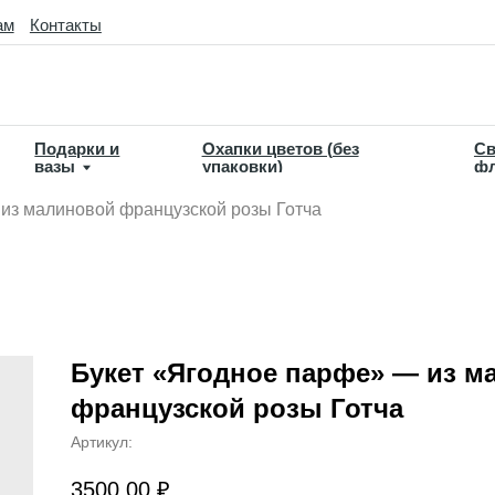
такты
дарки и
Охапки цветов (без
Свадебная
зы
упаковки)
флористика
из малиновой французской розы Готча
Букет «Ягодное парфе» — из м
французской розы Готча
Артикул:
3500,00
₽