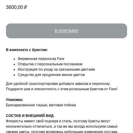
3600,00
₽
В КОРЗИНУ
В комплекте с букетом:
УСИЛИТЬ ВПЕЧАТЛЕНИЕ
Фирменная переноска Fare
Открытка с персональным посланием
Инструкция по уходу за срезанными цветами
Средство для продления жизни цветов
Для удобной транспортировки добавьте аквапак и переноску.
Подарите шик и элегантность с этим роскошным букетом от Fare!
Упаковка:
Брендированная тишью, матовая плёнка
CОСТАВ И ВНЕШНИЙ ВИД
Флористы имеют свой подчерк и стиль, поэтому букеты могут
незначительно отличаться, а так же мы всегда используем самые
свежие цветы, поэтому возможны небольшие изменения состава.